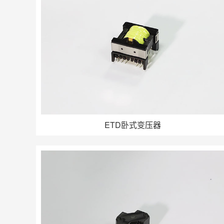
ETD卧式变压器