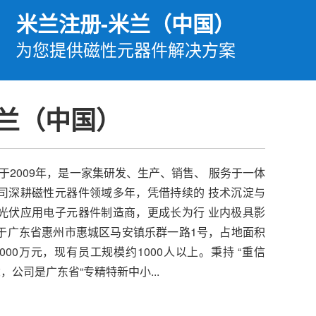
米兰注册-米兰（中国）
为您提供磁性元器件解决方案
米兰（中国）
于2009年，是一家集研发、生产、销售、 服务于一体
司深耕磁性元器件领域多年，凭借持续的 技术沉淀与
光伏应用电子元器件制造商，更成长为行 业内极具影
于广东省惠州市惠城区马安镇乐群一路1号，占地面积
逾5000万元，现有员工规模约1000人以上。秉持 “重信
，公司是广东省“专精特新中小...