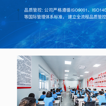
品质管控: 公司严格遵循ISO9001、ISO14001
等国际管理体系标准， 建立全流程品质管