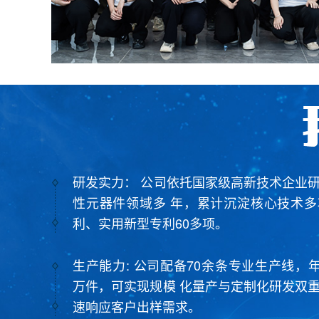
研发实力： 公司依托国家级高新技术企业研
性元器件领域多 年，累计沉淀核心技术多
利、实用新型专利60多项。
生产能力: 公司配备70余条专业生产线，年 
万件，可实现规模 化量产与定制化研发双重服
速响应客户出样需求。