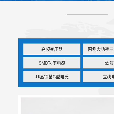
高频变压器
网侧大功率三
SMD功率电感
滤波
非晶铁基C型电感
立绕