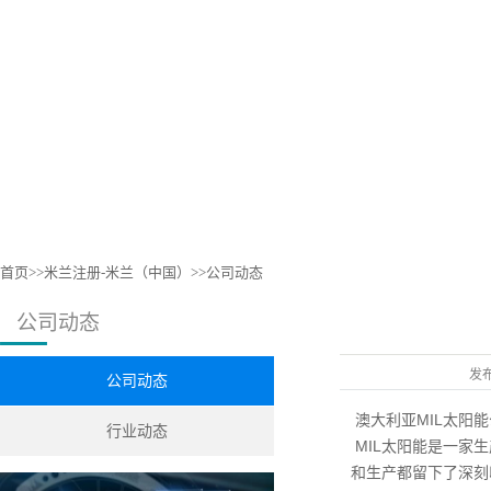
首页
>>
米兰注册-米兰（中国）
>>
公司动态
公司动态
发
公司动态
澳大利亚MIL太阳
行业动态
MIL太阳能是一家
和生产都留下了深刻