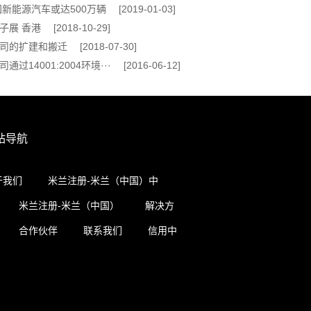
国新能源汽车或达500万辆
[2019-01-03]
子展 香港
[2018-10-29]
司的扩建和搬迁
[2018-07-30]
过14001:2004环境···
[2016-06-12]
站导航
于我们
米兰注册-米兰（中国）中
米兰注册-米兰（中国）
解决方
合作伙伴
联系我们
信用中