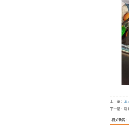
上一篇：
澳
下一篇：没
相关新闻：