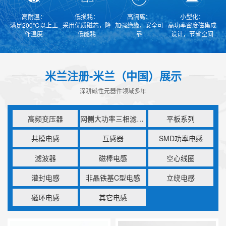
高耐温：
低损耗：
高隔离：
小型化：
满足200℃以上工
采用优质磁芯，降
加强绝缘，安全可
高功率密度磁集成
作温度
低能耗
靠
设计，节省空间
米兰注册-米兰（中国）展示
深耕磁性元器件领域多年
高频变压器
网侧大功率三相滤波电感
平板系列
共模电感
互感器
SMD功率电感
滤波器
磁棒电感
空心线圈
灌封电感
非晶铁基C型电感
立绕电感
磁环电感
其它电感