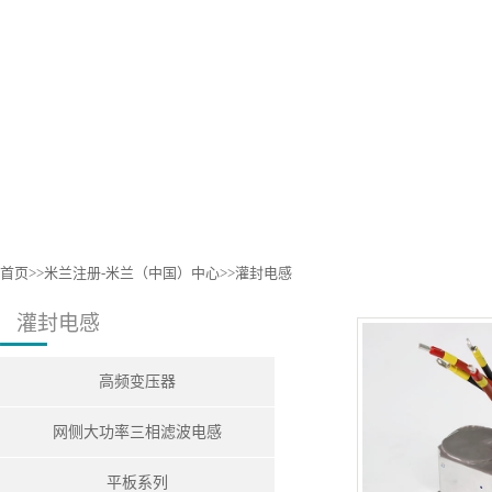
首页
>>
米兰注册-米兰（中国）中心
>>
灌封电感
灌封电感
高频变压器
网侧大功率三相滤波电感
平板系列