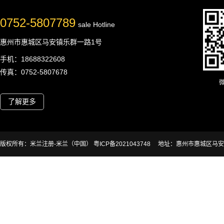
0752-5807789
sale Hotline
惠州市惠城区马安镇乐群一路1号
手机：18688322608
传真：0752-5807678
了解更多
版权所有：米兰注册-米兰（中国） 粤ICP备2021043748
地址：惠州市惠城区马安