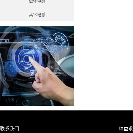
磁环电感
其它电感
联系我们
精益求