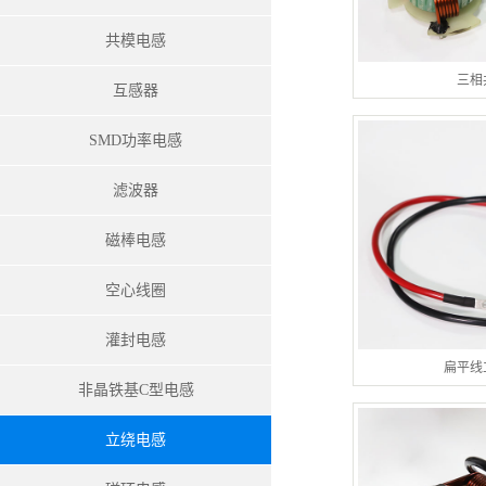
共模电感
三相
互感器
SMD功率电感
滤波器
磁棒电感
空心线圈
灌封电感
扁平线
非晶铁基C型电感
立绕电感