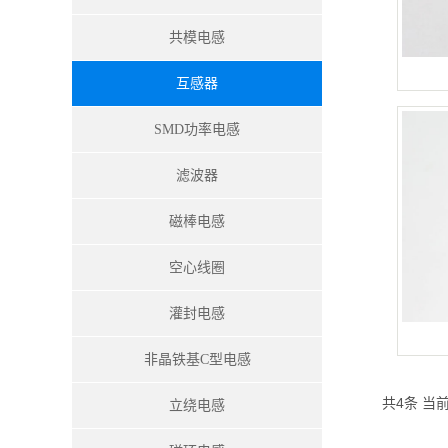
共模电感
互感器
SMD功率电感
滤波器
磁棒电感
空心线圈
灌封电感
非晶铁基C型电感
共4条 当前
立绕电感