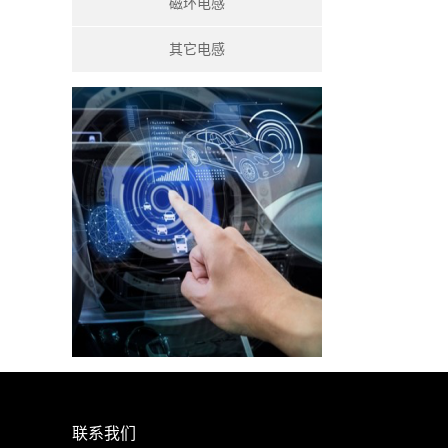
磁环电感
其它电感
联系我们