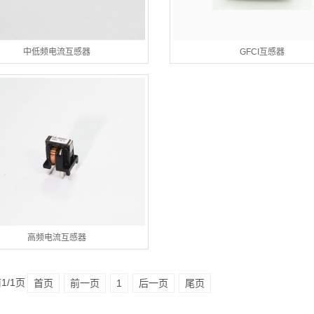
中低频电流互感器
GFCI互感器
高频电流互感器
1/1页
首页
前一页
1
后一页
尾页