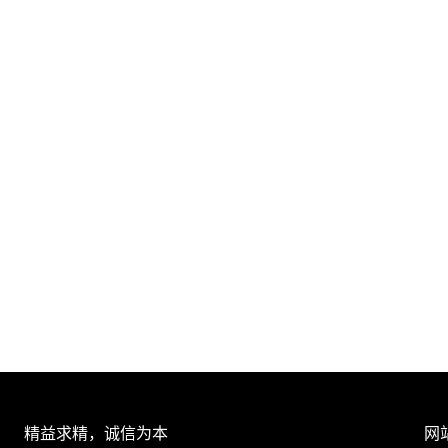
精益求精，诚信为本
网