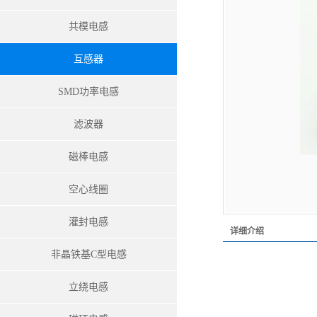
共模电感
互感器
SMD功率电感
滤波器
磁棒电感
空心线圈
灌封电感
详细介绍
非晶铁基C型电感
立绕电感