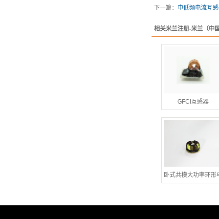
下一篇：
中低频电流互感
相关米兰注册-米兰（中
GFCI互感器
卧式共模大功率环形