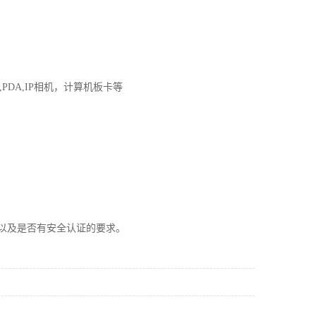
,PDA,IP相机，计算机板卡等
以及是否有安全认证的要求。