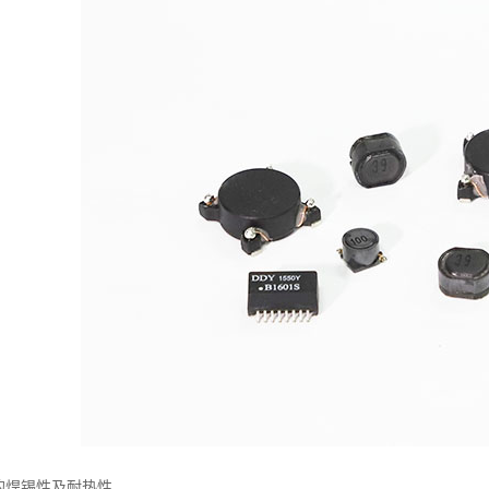
的焊锡性及耐热性