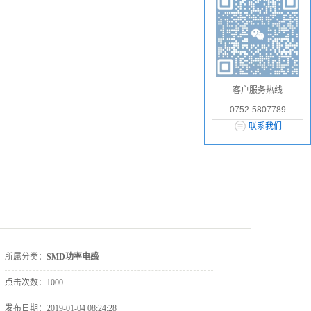
客户服务热线
0752-5807789
联系我们
所属分类：
SMD功率电感
点击次数：
1000
发布日期：
2019-01-04 08:24:28