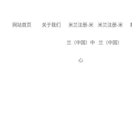
网站首页
关于我们
米兰注册-米
米兰注册-米
兰（中国）中
兰（中国）
心