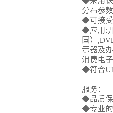
◆采用
分布参
◆可接
◆应用:
国）,D
示器及办
消费电子
◆符合U
服务：
◆品质
◆专业