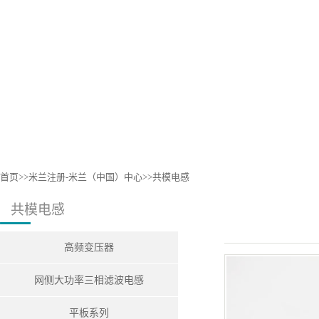
首页
>>
米兰注册-米兰（中国）中心
>>
共模电感
共模电感
高频变压器
网侧大功率三相滤波电感
平板系列