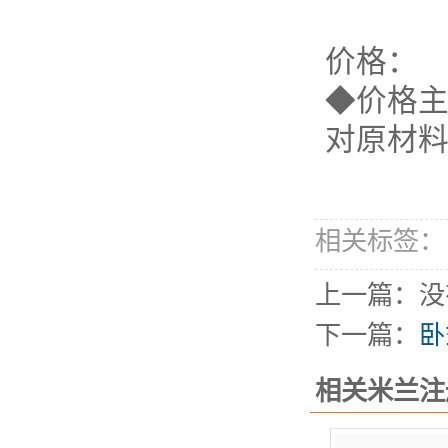
价格：
◆价格主
对原材
相关标签：
上一篇：没
下一篇：
卧
相关米兰注